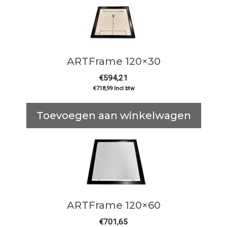
ARTFrame 120×30
€
594,21
€
718,99
Incl btw
Toevoegen aan winkelwagen
ARTFrame 120×60
€
701,65