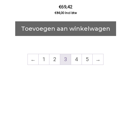
€
69,42
€
84,00
Incl btw
Toevoegen aan winkelwagen
←
1
2
3
4
5
→