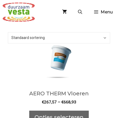
Spring
naar
Menu
inhoud
AERO THERM Vloeren
€
267,57
–
€
668,93
Opties selecteren