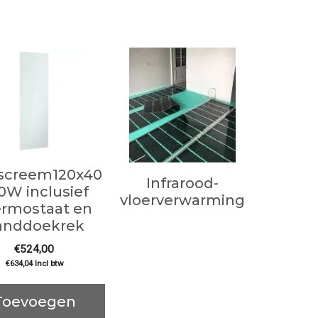
iscreem120x40
Infrarood-
0W inclusief
vloerverwarming
ermostaat en
anddoekrek
€
524,00
€
634,04
Incl btw
Toevoegen