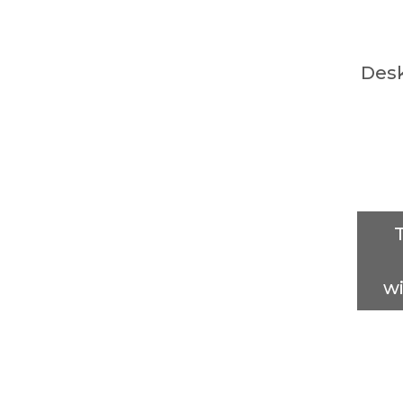
Des
w