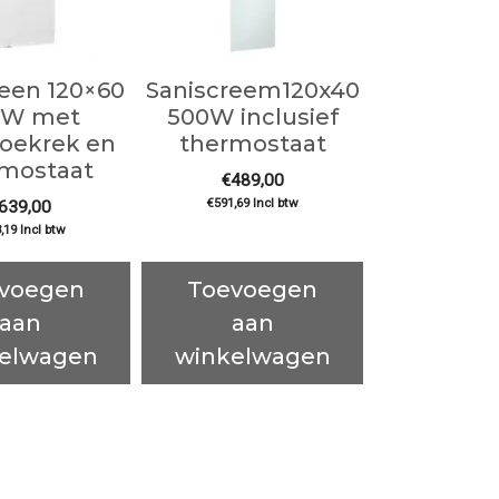
reen 120×60
Saniscreem120x40
0W met
500W inclusief
oekrek en
thermostaat
mostaat
€
489,00
€
591,69
Incl btw
639,00
,19
Incl btw
voegen
Toevoegen
aan
aan
elwagen
winkelwagen