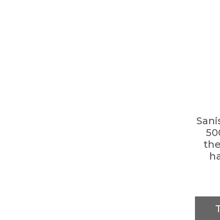
San
50
th
h