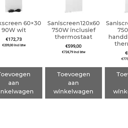
kscreen 60×30
Saniscreen120x60
Sanisc
90W wit
750W inclusief
75
thermostaat
handd
€
172,73
ther
€
209,00
Incl btw
€
599,00
€
724,79
Incl btw
€
€
773
Toevoegen
Toevoegen
Toe
aan
aan
inkelwagen
winkelwagen
wink