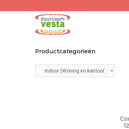
Spring
naar
inhoud
Productcategorieën
Co
1