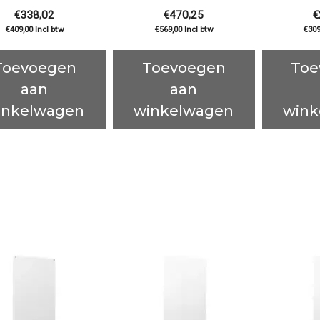
€
338,02
€
470,25
€
€
409,00
Incl btw
€
569,00
Incl btw
€
309
Toevoegen
Toevoegen
Toe
aan
aan
inkelwagen
winkelwagen
wink